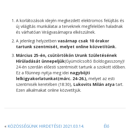
A korlátozások idején megkezdett elektromos felújítás és
új világítás munkálatai a terveknek megfelelően haladnak
és várhatóan Virágvasárnapra elkészülnek.
A jelenlegi helyzetben
vasárnap csak 10 órakor
tartunk szentmisét, melyet online közvetítünk.
Március 25-én, csütörtökön Urunk Születésének
Hírüladását ünnepeljük
(Gyümölcsoltó Boldogasszony)!
24-én szerdán előesti szentmisét tartunk a szokott időben.
Ez a főünnep nyitja meg idei
nagyböjti
lelkigyakorlatunkat
(márc. 24-26.),
melyet az esti
szentmisék keretében (18:30),
Lukovits Milán atya
tart.
Ezen alkalmakat online közvetítjük.
«
KÖZÖSSÉGÜNK HIRDETÉSEI 2021.03.14.
Élő