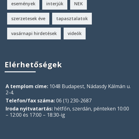
események
interjúk
NEK
szerzetesek éve
tapasztalatok
vasárnapi hirdetések
videók
Elérhetőségek
A templom címe:
1048 Budapest, Nádasdy Kálmán u.
2-4.
Telefon/fax száma:
06 (1) 230-2687
Iroda nyitvatartás:
hétfőn, szerdán, pénteken 10:00
– 12:00 és 17:00 – 18:30-ig