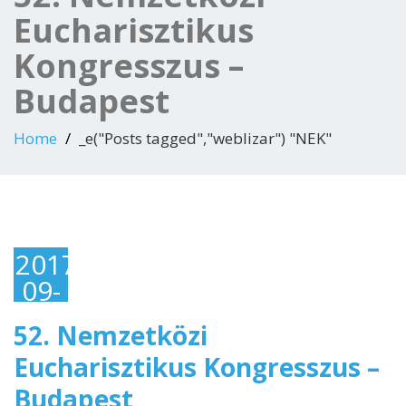
Eucharisztikus
Kongresszus –
Budapest
Home
_e("Posts tagged","weblizar") "NEK"
2017-
09-
04
52. Nemzetközi
Eucharisztikus Kongresszus –
Budapest