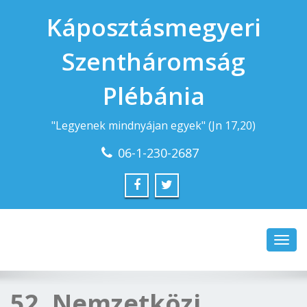
Káposztásmegyeri
Szentháromság
Plébánia
"Legyenek mindnyájan egyek" (Jn 17,20)
06-1-230-2687
Toggl
navig
52. Nemzetközi