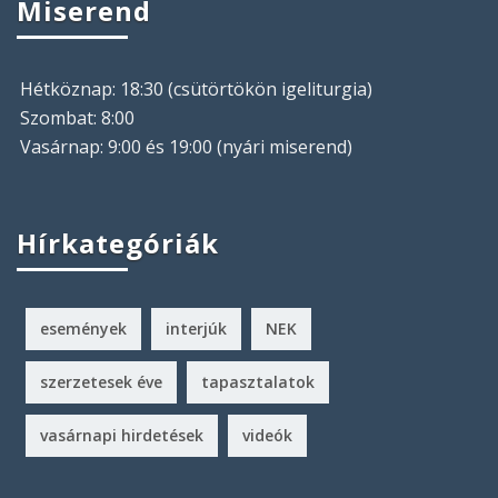
Miserend
Hétköznap: 18:30 (csütörtökön igeliturgia)
Szombat: 8:00
Vasárnap: 9:00 és 19:00 (nyári miserend)
Hírkategóriák
események
interjúk
NEK
szerzetesek éve
tapasztalatok
vasárnapi hirdetések
videók