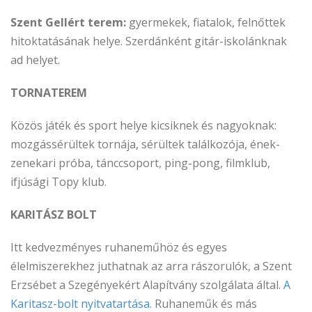
Szent Gellért terem:
gyermekek, fiatalok, felnőttek
hitoktatásának helye. Szerdánként gitár-iskolánknak
ad helyet.
TORNATEREM
Közös játék és sport helye kicsiknek és nagyoknak:
mozgássérültek tornája, sérültek találkozója, ének-
zenekari próba, tánccsoport, ping-pong, filmklub,
ifjúsági Topy klub.
KARITÁSZ BOLT
Itt kedvezményes ruhaneműhöz és egyes
élelmiszerekhez juthatnak az arra rászorulók, a Szent
Erzsébet a Szegényekért Alapítvány szolgálata által.
A
Karitasz-bolt nyitvatartása.
Ruhaneműk és más