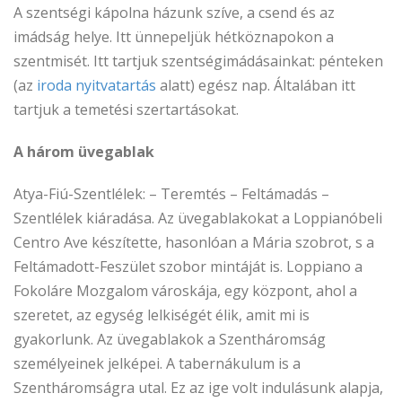
A szentségi kápolna házunk szíve, a csend és az
imádság helye. Itt ünnepeljük hétköznapokon a
szentmisét. Itt tartjuk szentségimádásainkat: pénteken
(az
iroda nyitvatartás
alatt) egész nap. Általában itt
tartjuk a temetési szertartásokat.
A három üvegablak
Atya-Fiú-Szentlélek: – Teremtés – Feltámadás –
Szentlélek kiáradása. Az üvegablakokat a Loppianóbeli
Centro Ave készítette, hasonlóan a Mária szobrot, s a
Feltámadott-Feszület szobor mintáját is. Loppiano a
Fokoláre Mozgalom városkája, egy központ, ahol a
szeretet, az egység lelkiségét élik, amit mi is
gyakorlunk. Az üvegablakok a Szentháromság
személyeinek jelképei. A tabernákulum is a
Szentháromságra utal. Ez az ige volt indulásunk alapja,