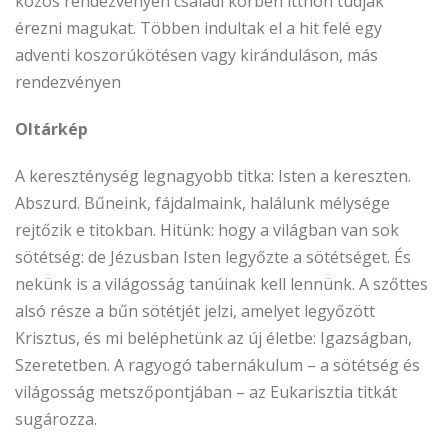
közös rendezvényen családi körben itthon tudják
érezni magukat. Többen indultak el a hit felé egy
adventi koszorúkötésen vagy kiránduláson, más
rendezvényen
Oltárkép
A kereszténység legnagyobb titka: Isten a kereszten.
Abszurd. Bűneink, fájdalmaink, halálunk mélysége
rejtőzik e titokban. Hitünk: hogy a világban van sok
sötétség: de Jézusban Isten legyőzte a sötétséget. És
nekünk is a világosság tanúinak kell lennünk. A szőttes
alsó része a bűn sötétjét jelzi, amelyet legyőzött
Krisztus, és mi beléphetünk az új életbe: Igazságban,
Szeretetben. A ragyogó tabernákulum – a sötétség és
világosság metszőpontjában – az Eukarisztia titkát
sugározza.