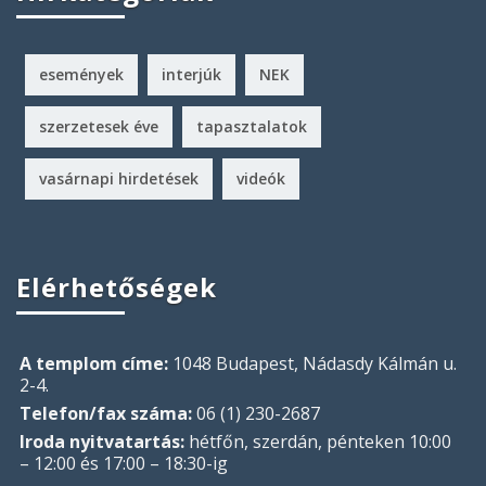
események
interjúk
NEK
szerzetesek éve
tapasztalatok
vasárnapi hirdetések
videók
Elérhetőségek
A templom címe:
1048 Budapest, Nádasdy Kálmán u.
2-4.
Telefon/fax száma:
06 (1) 230-2687
Iroda nyitvatartás:
hétfőn, szerdán, pénteken 10:00
– 12:00 és 17:00 – 18:30-ig