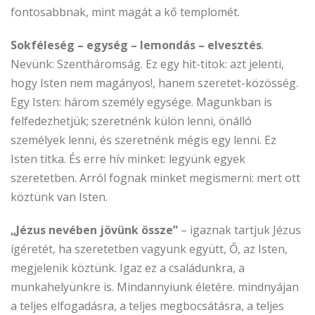
fontosabbnak, mint magát a kő templomét.
Sokféleség – egység – lemondás – elvesztés
.
Nevünk: Szentháromság. Ez egy hit-titok: azt jelenti,
hogy Isten nem magányos!, hanem szeretet-közösség.
Egy Isten: három személy egysége. Magunkban is
felfedezhetjük; szeretnénk külön lenni, önálló
személyek lenni, és szeretnénk mégis egy lenni. Ez
Isten titka. És erre hív minket: legyünk egyek
szeretetben. Arról fognak minket megismerni: mert ott
köztünk van Isten.
„Jézus nevében jövünk össze”
– igaznak tartjuk Jézus
ígéretét, ha szeretetben vagyunk együtt, Ő, az Isten,
megjelenik köztünk. Igaz ez a családunkra, a
munkahelyünkre is. Mindannyiunk életére. mindnyájan
a teljes elfogadásra, a teljes megbocsátásra, a teljes