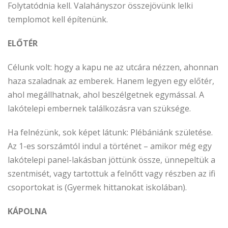
Folytatódnia kell. Valahányszor összejövünk lelki
templomot kell építenünk.
ELŐTÉR
Célunk volt: hogy a kapu ne az utcára nézzen, ahonnan
haza szaladnak az emberek. Hanem legyen egy előtér,
ahol megállhatnak, ahol beszélgetnek egymással. A
lakótelepi embernek találkozásra van szüksége.
Ha felnézünk, sok képet látunk: Plébániánk születése.
Az 1-es sorszámtól indul a történet – amikor még egy
lakótelepi panel-lakásban jöttünk össze, ünnepeltük a
szentmisét, vagy tartottuk a felnőtt vagy részben az ifi
csoportokat is (Gyermek hittanokat iskolában).
KÁPOLNA