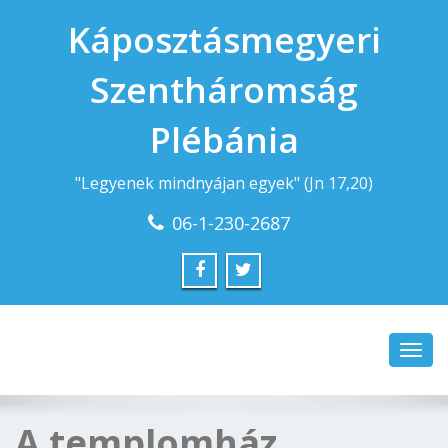
Káposztásmegyeri
Szentháromság
Plébánia
"Legyenek mindnyájan egyek" (Jn 17,20)
06-1-230-2687
Toggl
navig
A templomház