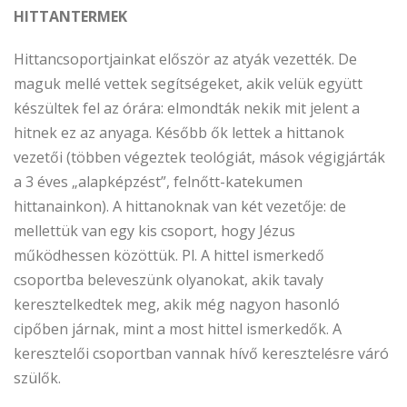
HITTANTERMEK
Hittancsoportjainkat először az atyák vezették. De
maguk mellé vettek segítségeket, akik velük együtt
készültek fel az órára: elmondták nekik mit jelent a
hitnek ez az anyaga. Később ők lettek a hittanok
vezetői (többen végeztek teológiát, mások végigjárták
a 3 éves „alapképzést”, felnőtt-katekumen
hittanainkon). A hittanoknak van két vezetője: de
mellettük van egy kis csoport, hogy Jézus
működhessen közöttük. Pl. A hittel ismerkedő
csoportba beleveszünk olyanokat, akik tavaly
keresztelkedtek meg, akik még nagyon hasonló
cipőben járnak, mint a most hittel ismerkedők. A
keresztelői csoportban vannak hívő keresztelésre váró
szülők.