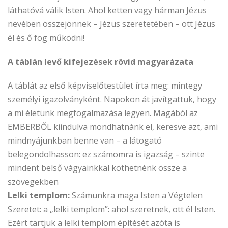
láthatóvá válik Isten. Ahol ketten vagy hárman Jézus
nevében összejönnek – Jézus szeretetében – ott Jézus
él és ő fog működni!
A táblán levő kifejezések rövid magyarázata
A táblát az első képviselőtestület írta meg: mintegy
személyi igazolványként. Napokon át javítgattuk, hogy
a mi életünk megfogalmazása legyen. Magából az
EMBERBŐL kiindulva mondhatnánk el, keresve azt, ami
mindnyájunkban benne van – a látogató
belegondolhasson: ez számomra is igazság – szinte
mindent belső vágyainkkal köthetnénk össze a
szövegekben
Lelki templom:
Számunkra maga Isten a Végtelen
Szeretet: a „lelki templom”: ahol szeretnek, ott él Isten.
Ezért tartjuk a lelki templom építését azóta is