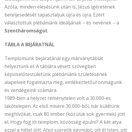
Azóta, minden elesésünk után is, Jézus ígéretének
beteljesedését tapasztaljuk újra és újra. Ezért
választottuk plébániánk ideáljának – és nevének – a
Szentháromságot
.
TÁBLA A BEJÁRATNÁL
Templomunk bejáratánál egy márványtáblát
helyeztünk el. A táblára vésett szövegben
képviselőtestületünk plébániánk születésének
alapelveit fogalmazta meg, emlékeztetőül önmagunk
és vendégeink számára.
1989-ben
a helyzet reménytelen volt a 30.000-es
lakótelepen. Az első misére 30.000-ből, bár küldtünk
meghívókat, csak 80 ember (közülük sok gyermek) jött
el. Hogy fog itt templom, közösség épülni? A két atya
ezzel a hittel jött: Ahol szeretik egymást, ott él Isten, ott