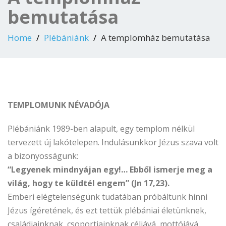
bemutatása
Home
Plébániánk
A templomház bemutatása
TEMPLOMUNK NÉVADÓJA
Plébániánk 1989-ben alapult, egy templom nélkül
tervezett új lakótelepen. Indulásunkkor Jézus szava volt
a bizonyosságunk:
“Legyenek mindnyájan egy!… Ebből ismerje meg a
világ, hogy te küldtél engem” (Jn 17,23).
Emberi elégtelenségünk tudatában próbáltunk hinni
Jézus ígéretének, és ezt tettük plébániai életünknek,
családjainknak, csoportjainknak céljává, mottójává.