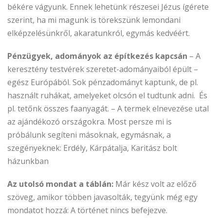
békére vágyunk. Ennek lehetünk részesei Jézus ígérete
szerint, ha mi magunk is törekszünk lemondani
elképzelésünkről, akaratunkról, egymás kedvéért.
Pénzügyek, adományok az építkezés kapcsán
– A
keresztény testvérek szeretet-adományaiból épült –
egész Európából. Sok pénzadományt kaptunk, de pl.
használt ruhákat, amelyeket olcsón el tudtunk adni. És
pl. tetőnk összes faanyagát. – A termek elnevezése utal
az ajándékozó országokra. Most persze mi is
próbálunk segíteni másoknak, egymásnak, a
szegényeknek: Erdély, Kárpátalja, Karitász bolt
házunkban
Az utolsó mondat a táblán:
Már kész volt az előző
szöveg, amikor többen javasolták, tegyünk még egy
mondatot hozzá: A történet nincs befejezve.