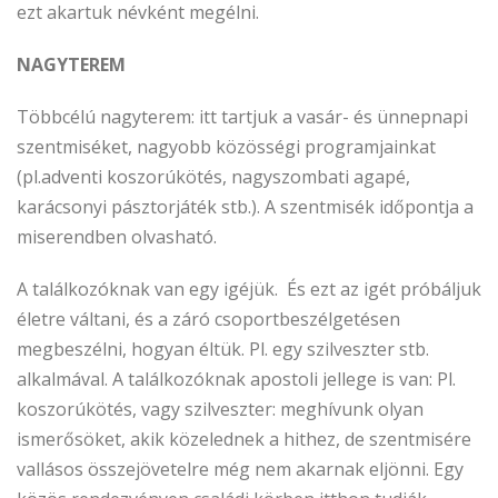
ezt akartuk névként megélni.
NAGYTEREM
Többcélú nagyterem: itt tartjuk a vasár- és ünnepnapi
szentmiséket, nagyobb közösségi programjainkat
(pl.adventi koszorúkötés, nagyszombati agapé,
karácsonyi pásztorjáték stb.). A szentmisék időpontja a
miserendben olvasható.
A találkozóknak van egy igéjük. És ezt az igét próbáljuk
életre váltani, és a záró csoportbeszélgetésen
megbeszélni, hogyan éltük. Pl. egy szilveszter stb.
alkalmával. A találkozóknak apostoli jellege is van: Pl.
koszorúkötés, vagy szilveszter: meghívunk olyan
ismerősöket, akik közelednek a hithez, de szentmisére
vallásos összejövetelre még nem akarnak eljönni. Egy