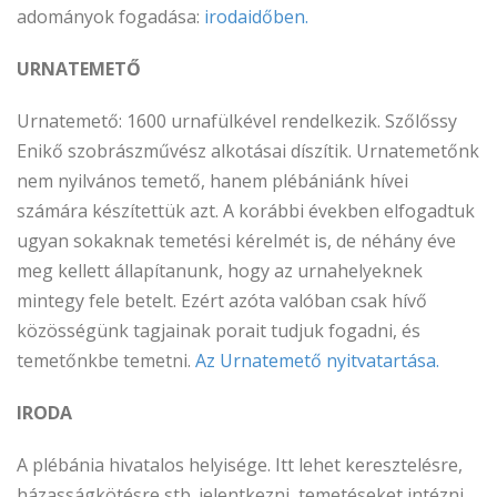
adományok fogadása:
irodaidőben.
URNATEMETŐ
Urnatemető: 1600 urnafülkével rendelkezik. Szőlőssy
Enikő szobrászművész alkotásai díszítik. Urnatemetőnk
nem nyilvános temető, hanem plébániánk hívei
számára készítettük azt. A korábbi években elfogadtuk
ugyan sokaknak temetési kérelmét is, de néhány éve
meg kellett állapítanunk, hogy az urnahelyeknek
mintegy fele betelt. Ezért azóta valóban csak hívő
közösségünk tagjainak porait tudjuk fogadni, és
temetőnkbe temetni.
Az Urnatemető nyitvatartása.
IRODA
A plébánia hivatalos helyisége. Itt lehet keresztelésre,
házasságkötésre stb. jelentkezni, temetéseket intézni.