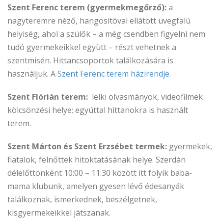
Szent Ferenc terem (
gyermekmegőrző)
:
a
nagyteremre néző, hangosítóval ellátott üvegfalú
helyiség, ahol a szülők – a még csendben figyelni nem
tudó gyermekeikkel együtt – részt vehetnek a
szentmisén. Hittancsoportok találkozására is
használjuk. A
Szent Ferenc terem házirendje
.
Szent Flórián terem:
lelki olvasmányok, videofilmek
kölcsönzési helye; egyúttal hittanokra is használt
terem.
Szent Márton és Szent Erzsébet termek:
gyermekek,
fiatalok, felnőttek hitoktatásának helye. Szerdán
délelőttönként 10:00 – 11:30 között itt folyik baba-
mama klubunk, amelyen gyesen lévő édesanyák
találkoznak, ismerkednek, beszélgetnek,
kisgyermekeikkel játszanak.