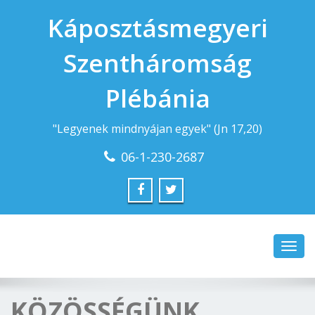
Káposztásmegyeri
Szentháromság
Plébánia
"Legyenek mindnyájan egyek" (Jn 17,20)
06-1-230-2687
Toggl
navig
KÖZÖSSÉGÜNK