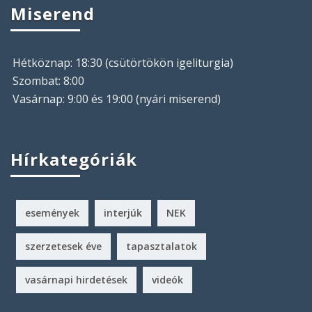
Miserend
Hétköznap: 18:30 (csütörtökön igeliturgia)
Szombat: 8:00
Vasárnap: 9:00 és 19:00 (nyári miserend)
Hírkategóriák
események
interjúk
NEK
szerzetesek éve
tapasztalatok
vasárnapi hirdetések
videók