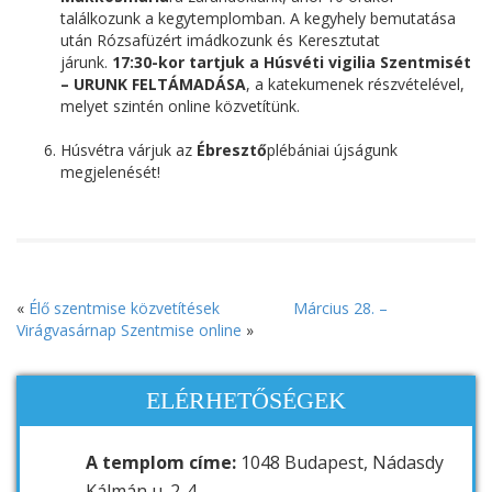
találkozunk a kegytemplomban. A kegyhely bemutatása
után Rózsafüzért imádkozunk és Keresztutat
járunk.
17:30-kor tartjuk a
Húsvéti vigilia Szentmisét
– URUNK FELTÁMADÁSA
, a katekumenek részvételével,
melyet szintén online közvetítünk.
Húsvétra várjuk az
Ébresztő
plébániai újságunk
megjelenését!
«
Élő szentmise közvetítések
Március 28. –
Virágvasárnap Szentmise online
»
ELÉRHETŐSÉGEK
A templom címe:
1048 Budapest, Nádasdy
Kálmán u. 2-4.