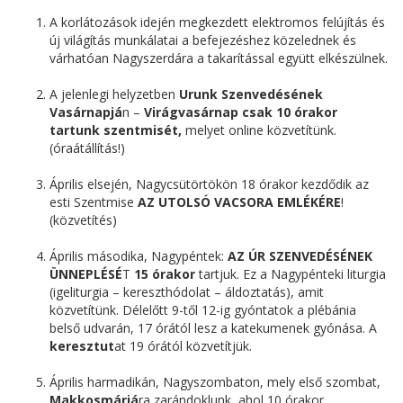
A korlátozások idején megkezdett elektromos felújítás és
új világítás munkálatai a befejezéshez közelednek és
várhatóan Nagyszerdára a takarítással együtt elkészülnek.
A jelenlegi helyzetben
Urunk Szenvedésének
Vasárnapjá
n –
Virágvasárnap csak 10 órakor
tartunk szentmisét,
melyet online közvetítünk.
(óraátállítás!)
Április elsején, Nagycsütörtökön 18 órakor kezdődik az
esti Szentmise
AZ UTOLSÓ VACSORA EMLÉKÉRE
!
(közvetítés)
Április másodika, Nagypéntek:
AZ ÚR SZENVEDÉSÉNEK
ÜNNEPLÉSÉ
T
15 órakor
tartjuk. Ez a Nagypénteki liturgia
(igeliturgia – kereszthódolat – áldoztatás), amit
közvetítünk. Délelőtt 9-től 12-ig gyóntatok a plébánia
belső udvarán, 17 órától lesz a katekumenek gyónása. A
keresztut
at 19 órától közvetítjük.
Április harmadikán, Nagyszombaton, mely első szombat,
Makkosmáriá
ra zarándoklunk, ahol 10 órakor