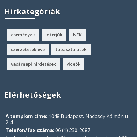
Hírkategóriák
események
interjúk
NEK
szerzetesek éve
tapasztalatok
vasárnapi hirdetések
videók
Elérhetőségek
A templom címe:
1048 Budapest, Nádasdy Kálmán u.
2-4.
Telefon/fax száma:
06 (1) 230-2687