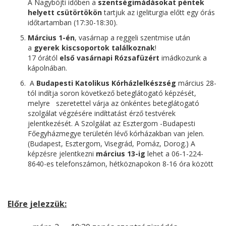
A Nagyböjti időben a
szentségimádásokat péntek
helyett csütörtökön
tartjuk az igeliturgia előtt egy órás
időtartamban (17:30-18:30).
Március 1-én
, vasárnap a reggeli szentmise után
a
gyerek kiscsoportok találkoznak
!
17 órától
első vasárnapi Rózsafüzért
imádkozunk a
kápolnában.
A
Budapesti Katolikus Kórházlelkészség
március 28-
tól indítja soron következő beteglátogató képzését,
melyre szeretettel várja az önkéntes beteglátogató
szolgálat végzésére indíttatást érző testvérek
jelentkezését. A Szolgálat az Esztergom -Budapesti
Főegyházmegye területén lévő kórházakban van jelen.
(Budapest, Esztergom, Visegrád, Pomáz, Dorog.) A
képzésre jelentkezni
március 13-ig
lehet a 06-1-224-
8640-es telefonszámon, hétköznapokon 8-16 óra között
Előre jelezzük: