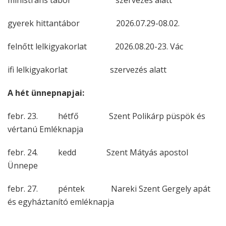
ministráns tábor szervezés alatt
gyerek hittantábor 2026.07.29-08.02.
felnőtt lelkigyakorlat 2026.08.20-23. Vác
ifi lelkigyakorlat szervezés alatt
A hét ünnepnapjai:
febr. 23. hétfő Szent Polikárp püspök és
vértanú Emléknapja
febr. 24. kedd Szent Mátyás apostol
Ünnepe
febr. 27. péntek Nareki Szent Gergely apát
és egyháztanító emléknapja