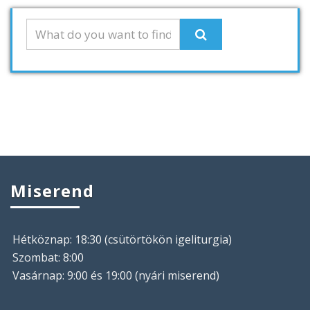
Miserend
Hétköznap: 18:30 (csütörtökön igeliturgia)
Szombat: 8:00
Vasárnap: 9:00 és 19:00 (nyári miserend)