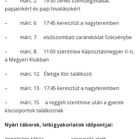
– márc. 2. 19:30 zenés szentségimádás
papjainkért és papi hivatásokért
– márc. 6. 17:45 keresztút a nagyteremben
– márc. 7. elsőszombati zarándoklat Szécsénybe
– márc. 8. 11:00 szentmise Káposztásmegyer II-n,
a Megyeri Klubban
– márc. 12. Életige Kör találkozó
– márc. 13. 17:45 keresztút a nagyteremben
– márc. 15. a reggeli szentmise után a gyerek
kiscsoportok találkoznak
Nyári táborok, lelkigyakorlatok időpontjai: