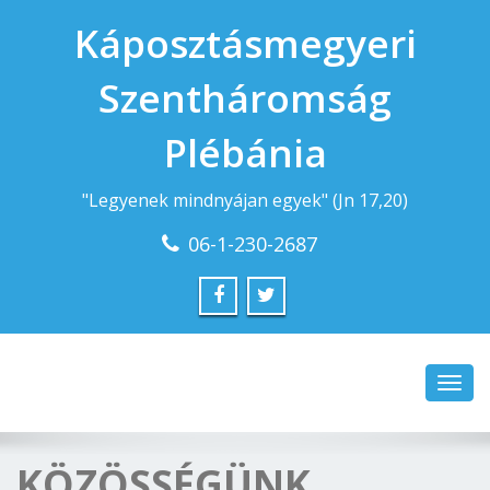
Káposztásmegyeri
Szentháromság
Plébánia
"Legyenek mindnyájan egyek" (Jn 17,20)
06-1-230-2687
Toggl
navig
KÖZÖSSÉGÜNK