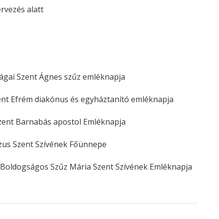
ezés alatt
Szent Ágnes szűz emléknapja
ém diakónus és egyháztanító emléknapja
t Barnabás apostol Emléknapja
 Szent Szívének Főünnepe
ogságos Szűz Mária Szent Szívének Emléknapja