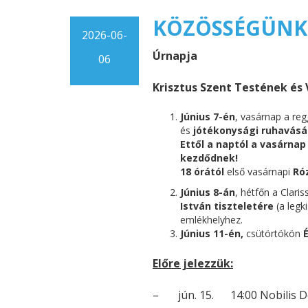
KÖZÖSSÉGÜNK H
2026-06-
Úrnapja
06
Krisztus Szent Testének és
Június 7-én
, vasárnap a reg
és
jótékonysági ruhavásá
Ettől a naptól a vasárnap
kezdődnek!
18 órától
első vasárnapi
Ró
Június 8-án
, hétfőn a Clar
István tiszteletére
(a legk
emlékhelyhez.
Június 11-én,
csütörtökön
Előre jelezzük:
–
jún. 15. 14:00 Nobilis