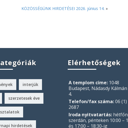
KÖZÖSSÉGÜNK HIRDETÉSEI 2026. június 14.
»
kategóriák
Elérhetőségek
A templom címe:
1048
mények
interjúk
Budapest, Nádasdy Kálmán 
4.
szerzetesek éve
Telefon/fax száma:
06 (1)
2687
sztalatok
Iroda nyitvatartás:
hétfőn
szerdán, pénteken 10:00 – 1
rnapi hirdetések
és 17:00 – 18:30-ig