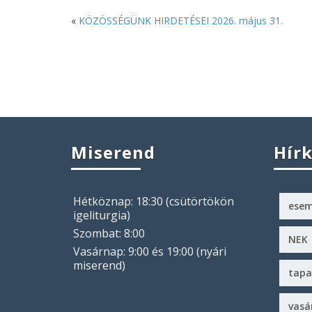
«
KÖZÖSSÉGÜNK HIRDETÉSEI 2026. május 31.
Miserend
Hír
Hétköznap: 18:30 (csütörtökön
ese
igeliturgia)
Szombat: 8:00
NEK
Vasárnap: 9:00 és 19:00 (nyári
miserend)
tapa
vasá