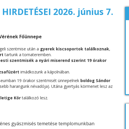
IRDETÉSEI 2026. június 7.
 Vérének Főünnepe
geli szentmise után a
gyerek kiscsoportok találkoznak
,
rt
tartunk a tornateremben.
 esti szentmisék a nyári miserend szerint 19 órakor
zsafüzért
imádkozunk a kápolnában.
isseumban 19 órakor szentmisét ünnepelnek
boldog Sándor
isebb harangunk névadója). Utána gyertyás körmenet lesz az
Életige Kör
találkozó lesz.
 Dénes gyászmisés temetése templomunkban