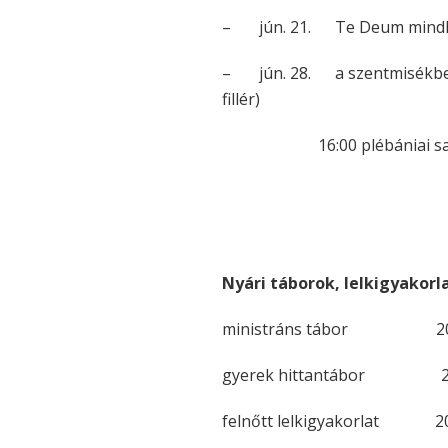
–
jún. 21. Te Deum mind
–
jún. 28. a szentmisékben
fillér)
16:00 plébániai sakk
Nyári táborok, lelkigyakorl
ministráns tábor 2026.0
gyerek hittantábor 2026.
felnőtt lelkigyakorlat 202