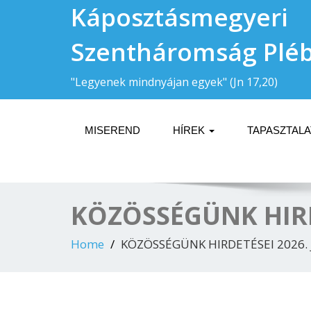
Káposztásmegyeri
Szentháromság Plé
"Legyenek mindnyájan egyek" (Jn 17,20)
MISEREND
HÍREK
TAPASZTAL
KÖZÖSSÉGÜNK HIRDE
Home
KÖZÖSSÉGÜNK HIRDETÉSEI 2026. j