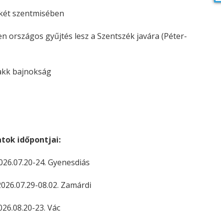
két szentmisében
 országos gyűjtés lesz a Szentszék javára (Péter-
 bajnokság
atok időpontjai:
7.20-24. Gyenesdiás
07.29-08.02. Zamárdi
6.08.20-23. Vác