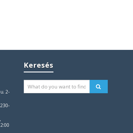
Keresés
u. 2-
 230-
,
2:00