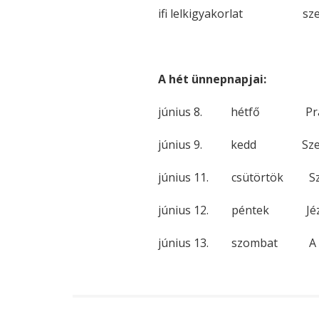
ifi lelkigyakorlat szerv
A hét ünnepnapjai:
június 8. hétfő Prágai 
június 9. kedd Szent Efr
június 11. csütörtök Szen
június 12. péntek Jézus
június 13. szombat A Bold